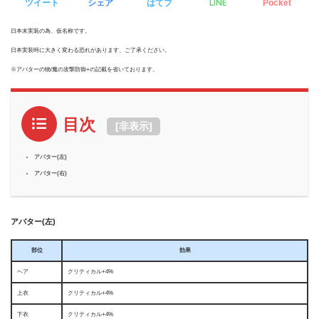
LINE
ツイート
シェア
はてブ
Pocket
日本未実装の為、仮名称です。
日本実装時に大きく変わる恐れがあります、ご了承ください。
※アバターの物/魔の攻撃防御+の記載を省いております。
目次
[
非表示
]
アバター(左)
アバター(右)
アバター(左)
部位
効果
ヘア
クリティカル+4%
上衣
クリティカル+4%
下衣
クリティカル+4%