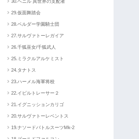
30.ヘニル 異世界の支配者
29.仮面舞踏会
28.ベルダー学園騎士団
27.サルヴァトーレガイア
26.千狐巫女/千狐武人
25.ミラクルアルケミスト
24.タナトス
23.ハーメル海軍将校
22.イビルトレーサー２
21.イグニッションカリゴ
20.サルヴァトーレベントス
19.ナソードバトルスーツMk-2
18.ゴールドファルコン