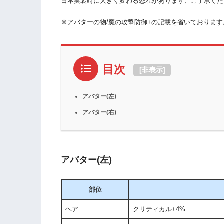
日本実装時に大きく変わる恐れがあります、ご了承くだ
※アバターの物/魔の攻撃防御+の記載を省いております
目次
[
非表示
]
アバター(左)
アバター(右)
アバター(左)
部位
ヘア
クリティカル+4%