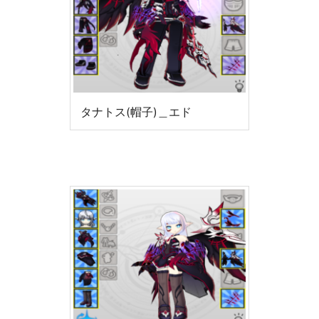
タナトス(帽子)＿エド