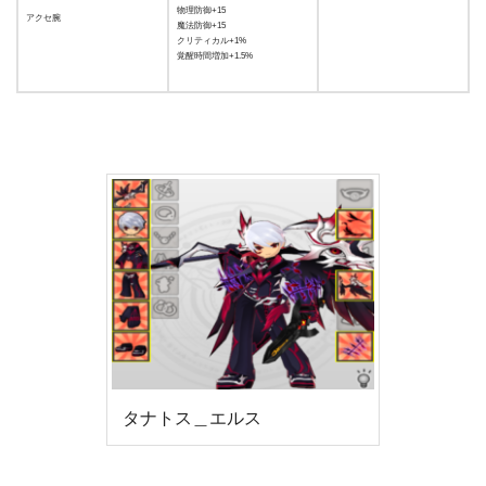
物理防御+15
アクセ腕
魔法防御+15
クリティカル+1%
覚醒時間増加+1.5%
タナトス＿エルス