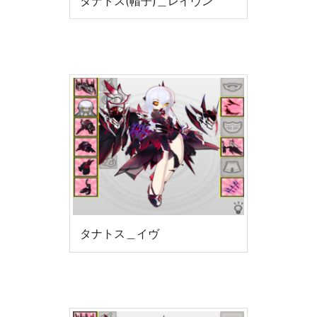
タナトス(帽子)＿レイヴン
タナトス＿イヴ