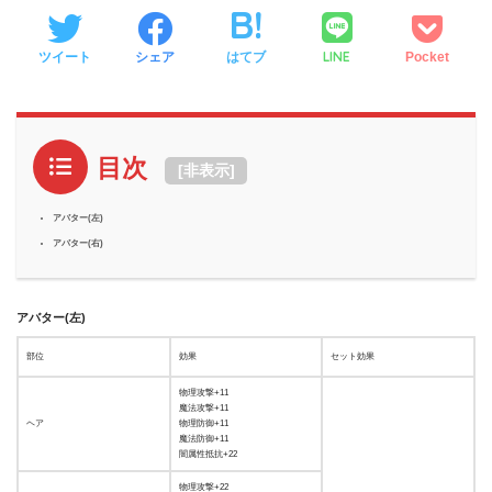
LINE
ツイート
シェア
はてブ
Pocket
目次
[
非表示
]
アバター(左)
アバター(右)
アバター(左)
部位
効果
セット効果
物理攻撃+11
魔法攻撃+11
ヘア
物理防御+11
魔法防御+11
闇属性抵抗+22
物理攻撃+22