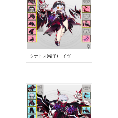
タナトス(帽子)＿イヴ