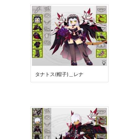
タナトス(帽子)＿レナ