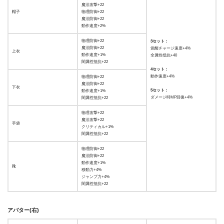
魔法攻撃+22
帽子
物理防御+22
魔法防御+22
動作速度+2%
物理防御+22
3セット：
魔法防御+22
覚醒チャージ速度+4%
上衣
動作速度+1%
全属性抵抗+40
闇属性抵抗+22
4セット：
動作速度+4%
物理防御+22
魔法防御+22
下衣
5セット：
動作速度+1%
ダメージ時MP回復+4%
闇属性抵抗+22
物理攻撃+22
魔法攻撃+22
手袋
クリティカル+1%
闇属性抵抗+22
物理防御+22
魔法防御+22
動作速度+1%
靴
移動力+4%
ジャンプ力+4%
闇属性抵抗+22
アバター(右)