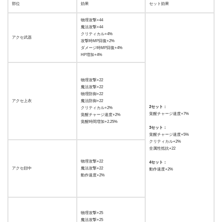
部位
効果
セット効果
物理攻撃+44
魔法攻撃+44
クリティカル+4%
アクセ武器
攻撃時MP回復+2%
ダメージ時MP回復+4%
HP増加+4%
物理攻撃+22
魔法攻撃+22
物理防御+22
アクセ上衣
魔法防御+22
2セット：
クリティカル+2%
覚醒チャージ速度+7%
覚醒チャージ速度+2%
覚醒時間増加+2.25%
3セット：
覚醒チャージ速度+5%
クリティカル+2%
全属性抵抗+22
物理攻撃+22
4セット：
アクセ顔中
魔法攻撃+22
動作速度+2%
動作速度+2%
物理攻撃+25
魔法攻撃+25