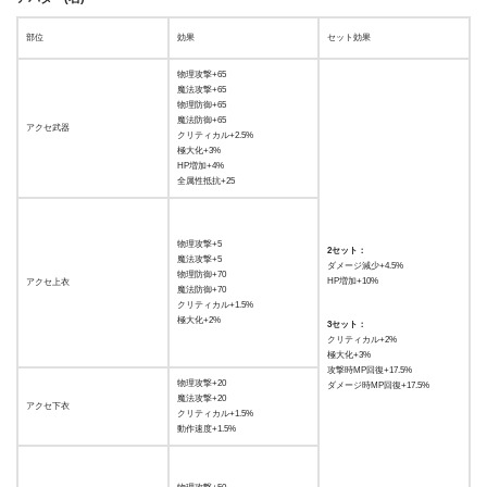
部位
効果
セット効果
物理攻撃+65
魔法攻撃+65
物理防御+65
魔法防御+65
アクセ武器
クリティカル+2.5%
極大化+3%
HP増加+4%
全属性抵抗+25
物理攻撃+5
2セット：
魔法攻撃+5
ダメージ減少+4.5%
物理防御+70
HP増加+10%
アクセ上衣
魔法防御+70
クリティカル+1.5%
極大化+2%
3セット：
クリティカル+2%
極大化+3%
攻撃時MP回復+17.5%
物理攻撃+20
ダメージ時MP回復+17.5%
魔法攻撃+20
アクセ下衣
クリティカル+1.5%
動作速度+1.5%