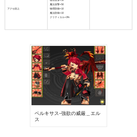
物理攻撃+50
魔法攻撃+50
アクセ顔上
物理防御+10
魔法防御+10
クリティカル+3%
ペルキサス-強欲の威厳＿エル
ス