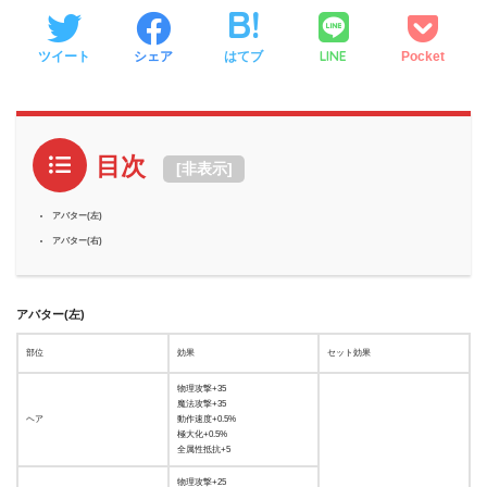
LINE
ツイート
シェア
はてブ
Pocket
目次
[
非表示
]
アバター(左)
アバター(右)
アバター(左)
部位
効果
セット効果
物理攻撃+35
魔法攻撃+35
ヘア
動作速度+0.5%
極大化+0.5%
全属性抵抗+5
物理攻撃+25