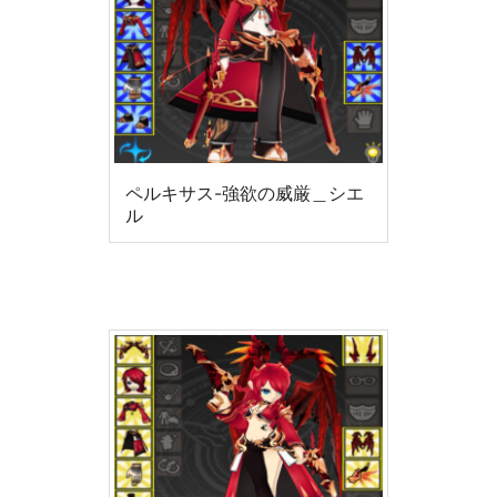
ペルキサス-強欲の威厳＿シエ
ル