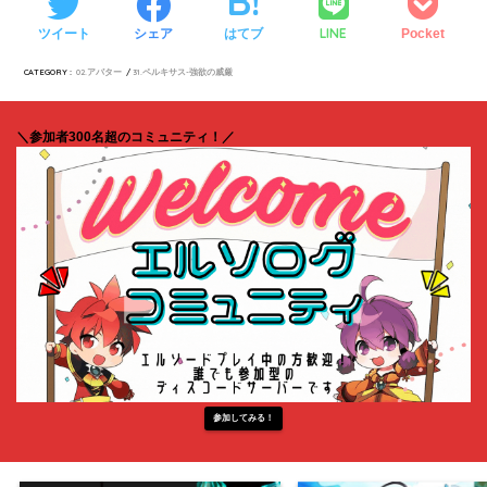
LINE
ツイート
シェア
はてブ
Pocket
CATEGORY :
02.アバター
31.ペルキサス-強欲の威厳
＼参加者300名超のコミュニティ！／
参加してみる！