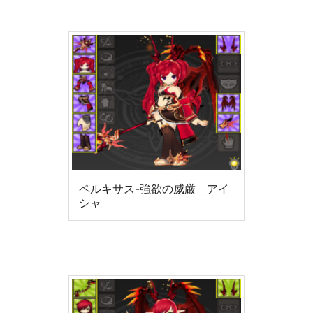
ペルキサス-強欲の威厳＿アイ
シャ