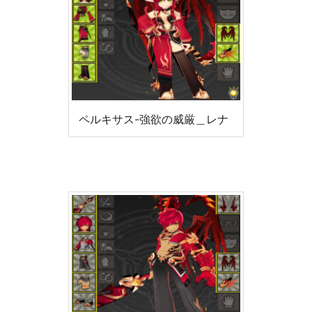
ペルキサス-強欲の威厳＿レナ