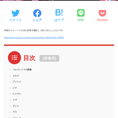
LINE
ツイート
シェア
はてブ
Pocket
本国のエルソード公式の内容を翻訳して貼り付けしただけです。
https://elsword.nexon.com/News/Notice/View?n4ArticleSN=132863
目次
[
非表示
]
ベルドレイドの調整
エルス
アイシャ
レナ
レイヴン
イヴ
ラシェ
アラ