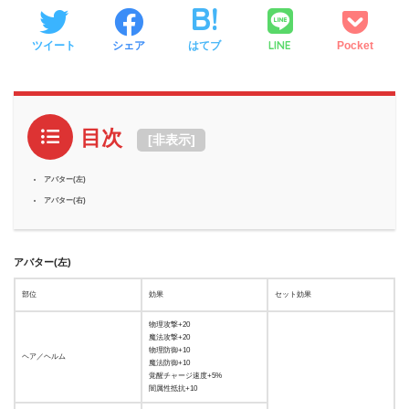
LINE
ツイート
シェア
はてブ
Pocket
目次
[
非表示
]
アバター(左)
アバター(右)
アバター(左)
部位
効果
セット効果
物理攻撃+20
魔法攻撃+20
物理防御+10
ヘア／ヘルム
魔法防御+10
覚醒チャージ速度+5%
闇属性抵抗+10