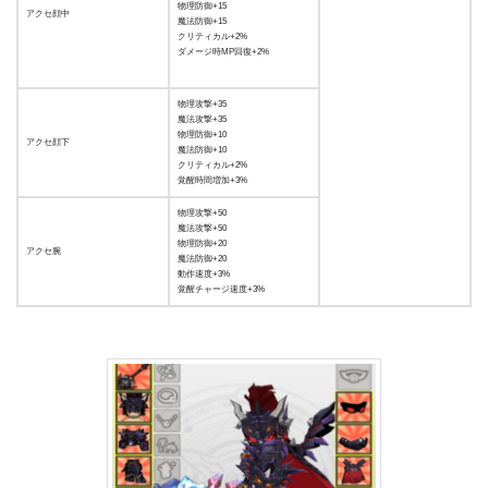
物理防御+15
アクセ顔中
魔法防御+15
クリティカル+2%
ダメージ時MP回復+2%
物理攻撃+35
魔法攻撃+35
物理防御+10
アクセ顔下
魔法防御+10
クリティカル+2%
覚醒時間増加+3%
物理攻撃+50
魔法攻撃+50
物理防御+20
アクセ腕
魔法防御+20
動作速度+3%
覚醒チャージ速度+3%