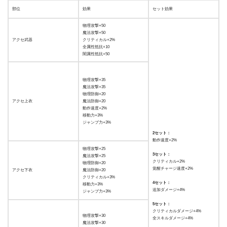
部位
効果
セット効果
物理攻撃+50
魔法攻撃+50
アクセ武器
クリティカル+2%
全属性抵抗+10
闇属性抵抗+50
物理攻撃+35
魔法攻撃+35
物理防御+20
アクセ上衣
魔法防御+20
動作速度+2%
移動力+3%
ジャンプ力+3%
2セット：
動作速度+2%
物理攻撃+25
3セット：
魔法攻撃+25
クリティカル+2%
物理防御+20
覚醒チャージ速度+2%
アクセ下衣
魔法防御+20
クリティカル+3%
4セット：
移動力+3%
追加ダメージ+4%
ジャンプ力+3%
5セット：
クリティカルダメージ+4%
物理攻撃+30
全スキルダメージ+4%
魔法攻撃+30