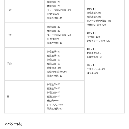
物理防御+20
魔法防御+20
2セット：
上衣
ダメージ時MP回復+2%
物理攻撃+100
HP増加+4%
魔法攻撃+100
闇属性抵抗+10
ダメージ時MP回復+4%
攻撃時MP回復+2%
物理防御+20
魔法防御+20
3セット：
下衣
ダメージ時MP回復+2%
HP増加+10%
HP増加+4%
覚醒チャージ速度+5%
闇属性抵抗+10
4セット：
物理攻撃+20
動作速度+4%
魔法攻撃+20
全属性抵抗+50
物理防御+10
手袋
魔法防御+10
5セット：
動作速度+2%
クリティカル+4%
攻撃時MP回復+2%
極大化+4%
闇属性抵抗+10
物理攻撃+20
魔法攻撃+20
物理防御+10
靴
魔法防御+10
移動力+6%
ジャンプ力+6%
闇属性抵抗+10
アバター(右)