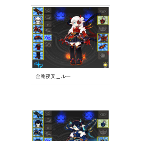
金剛夜叉＿ルー