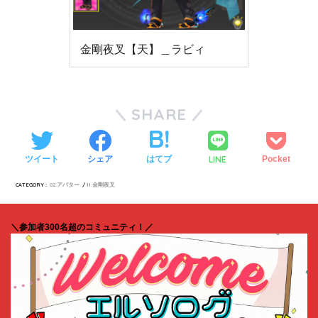
金剛夜叉【天】＿ラビィ
SHARE
LINE
ツイート
シェア
はてブ
Pocket
CATEGORY :
02.アバター
11.金剛夜叉
＼参加者300名超のコミュニティ！／