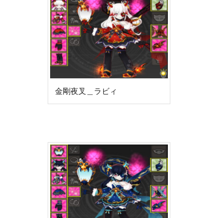
金剛夜叉＿ラビィ