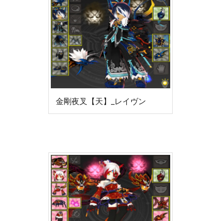
金剛夜叉【天】_レイヴン