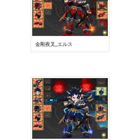
金剛夜叉_エルス