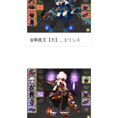
金剛夜叉【天】＿エリシス