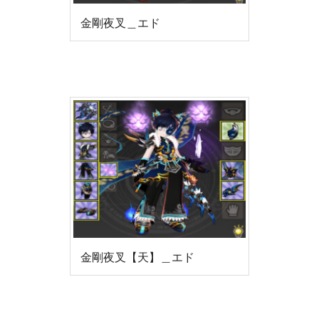
金剛夜叉＿エド
金剛夜叉【天】＿エド