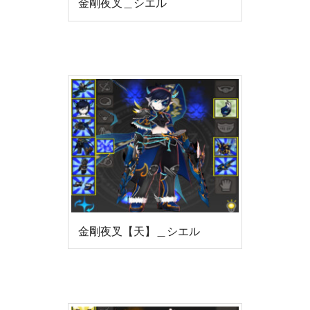
金剛夜叉＿シエル
金剛夜叉【天】＿シエル