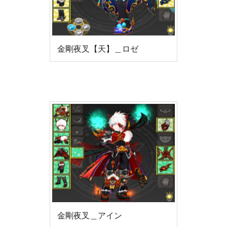
金剛夜叉【天】＿ロゼ
金剛夜叉＿アイン