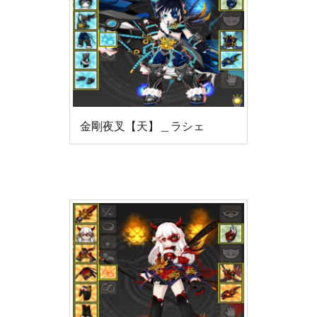
金剛夜叉【天】＿ラシェ