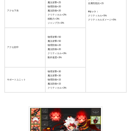
魔法攻撃+25
全属性抵抗+15
物理防御+20
アクセ下衣
魔法防御+20
4セット：
クリティカル+2%
クリティカル+5%
移動力+3%
クリティカルダメージ+5%
ジャンプ力+3%
物理攻撃+50
魔法攻撃+50
物理防御+20
アクセ顔中
魔法防御+20
クリティカル+3%
動作速度+3%
物理攻撃+30
魔法攻撃+30
サポートユニット
物理防御+15
魔法防御+15
クリティカル+3%