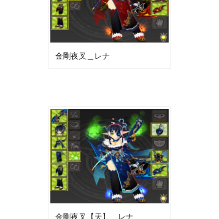
金剛夜叉＿レナ
金剛夜叉【天】＿レナ