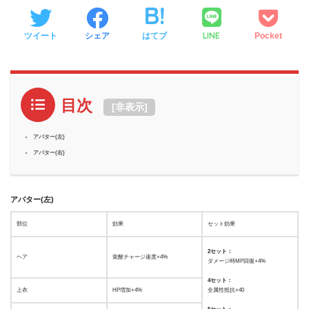
LINE
ツイート
シェア
はてブ
Pocket
目次
[
非表示
]
アバター(左)
アバター(右)
アバター(左)
部位
効果
セット効果
2セット：
ヘア
覚醒チャージ速度+4%
ダメージ時MP回復+4%
4セット：
上衣
HP増加+4%
全属性抵抗+40