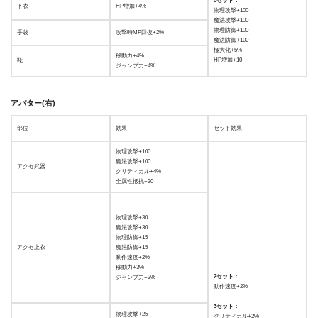
5セット：
下衣
HP増加+4%
物理攻撃+100
魔法攻撃+100
物理防御+100
手袋
攻撃時MP回復+2%
魔法防御+100
極大化+5%
移動力+4%
HP増加+10
靴
ジャンプ力+4%
アバター(右)
部位
効果
セット効果
物理攻撃+100
魔法攻撃+100
アクセ武器
クリティカル+4%
全属性抵抗+30
物理攻撃+30
魔法攻撃+30
物理防御+15
アクセ上衣
魔法防御+15
動作速度+2%
移動力+3%
2セット：
ジャンプ力+3%
動作速度+2%
3セット：
物理攻撃+25
クリティカル+2%