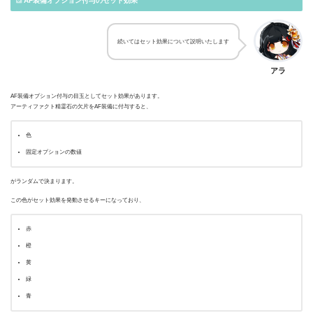
AF装備オプション付与のセット効果
続いてはセット効果について説明いたします
アラ
AF装備オプション付与の目玉としてセット効果があります。
アーティファクト精霊石の欠片をAF装備に付与すると、
色
固定オプションの数値
がランダムで決まります。
この色がセット効果を発動させるキーになっており、
赤
橙
黄
緑
青