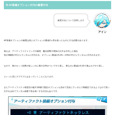
AF装備オプション付与の厳選方法
厳選方法について説明します
アイン
AF装備オプションの厳選は色とオプションの数値2ヵ所を狙ったものにする必要があります。
例えば、アーティファクトリングの物理、魔法攻撃力増加の欠片を付与した場合
色が5種類の中からランダムに付与され、オプション数値が0.1%～2.0%の中からランダムに付与されます。
なので、青のセット効果が欲しいのに黄の2.0%がついてやり直し。青なのに数値が0.1%で激よわでやり直し。
といった沼にズブズブとはまっていくことになります。
またアーティファクト精霊石の破片100個で固定オプションも含めて完全にランダムで再鑑定できるようなので安い
欠片をはめてランダム抽選で色を統一する方法もありです。