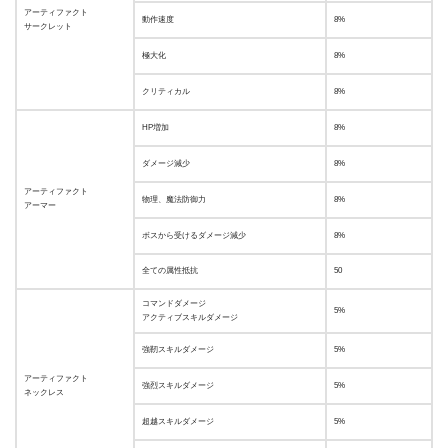
アーティファクト
動作速度
8%
サークレット
極大化
8%
クリティカル
8%
HP増加
8%
ダメージ減少
8%
アーティファクト
物理、魔法防御力
8%
アーマー
ボスから受けるダメージ減少
8%
全ての属性抵抗
50
コマンドダメージ
5%
アクティブスキルダメージ
強靭スキルダメージ
5%
アーティファクト
強烈スキルダメージ
5%
ネックレス
超越スキルダメージ
5%