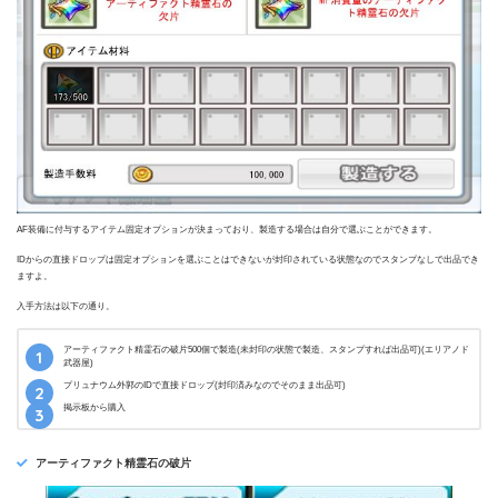
AF装備に付与するアイテム固定オプションが決まっており、製造する場合は自分で選ぶことができます。
IDからの直接ドロップは固定オプションを選ぶことはできないが封印されている状態なのでスタンプなしで出品でき
ますよ。
入手方法は以下の通り。
アーティファクト精霊石の破片500個で製造(未封印の状態で製造、スタンプすれば出品可)(エリアノド
武器屋)
プリュナウム外郭のIDで直接ドロップ(封印済みなのでそのまま出品可)
掲示板から購入
アーティファクト精霊石の破片