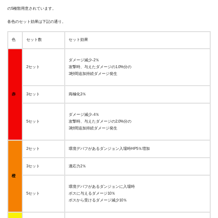
の5種類用意されています。
各色のセット効果は下記の通り。
色
セット数
セット効果
ダメージ減少-2％
2セット
攻撃時、与えたダメージの1.0%分の
3秒間追加持続ダメージ発生
赤
3セット
両極化3％
ダメージ減少-4％
5セット
攻撃時、与えたダメージの2.0%分の
3秒間追加持続ダメージ発生
2セット
環境デバフがあるダンジョン入場時HP5％増加
3セット
適応力2％
橙
環境デバフがあるダンジョンに入場時
5セット
ボスに与えるダメージ10％
ボスから受けるダメージ減少10％