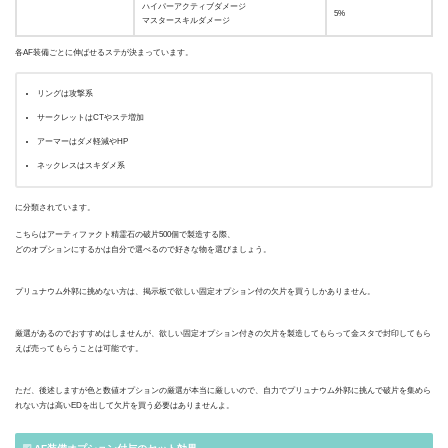
ハイパーアクティブダメージ
5%
マスタースキルダメージ
各AF装備ごとに伸ばせるステが決まっています。
リングは攻撃系
サークレットはCTやステ増加
アーマーはダメ軽減やHP
ネックレスはスキダメ系
に分類されています。
こちらはアーティファクト精霊石の破片500個で製造する際、
どのオプションにするかは自分で選べるので好きな物を選びましょう。
プリュナウム外郭に挑めない方は、掲示板で欲しい固定オプション付の欠片を買うしかありません。
厳選があるのでおすすめはしませんが、欲しい固定オプション付きの欠片を製造してもらって金スタで封印してもら
えば売ってもらうことは可能です。
ただ、後述しますが色と数値オプションの厳選が本当に厳しいので、自力でプリュナウム外郭に挑んで破片を集めら
れない方は高いEDを出して欠片を買う必要はありませんよ。