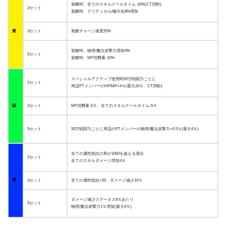
覚醒時、全てのスキルクールタイム-10%(CT20秒)
2セット
覚醒時、クリティカル/極大化8%増加
黄
3セット
覚醒チャージ速度25%
覚醒時、物理/魔法攻撃力増加4%
5セット
覚醒時、MP消費量-10%
スペシャルアクティブ使用時50万戦闘力ごとに
2セット
周辺PTメンバーのHP/MP+4％(最大24％、CT20秒)
緑
3セット
MP消費量-5％、全てのスキルクールタイム-5％
5セット
50万戦闘力ごとに周辺のPTメンバーの物理/魔法攻撃力+0.5％(最大4％)
全ての属性抵抗の和が1000を超える場合
2セット
全てのスキルダメージ増加4％
青
3セット
全ての属性抵抗+50、ダメージ減少10％
ダメージ減少ステータス8％あたり
5セット
物理/魔法攻撃力1％増加(最大4％)