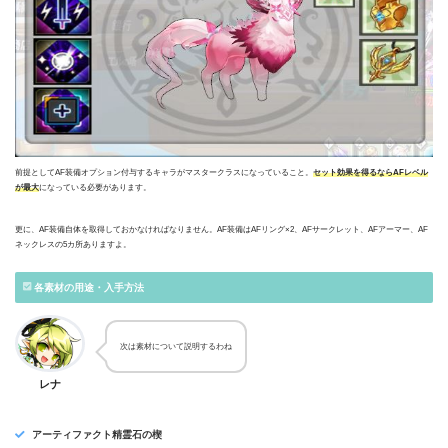
前提としてAF装備オプション付与するキャラがマスタークラスになっていること。
セット効果を得るならAFレベル
が最大
になっている必要があります。
更に、AF装備自体を取得しておかなければなりません。AF装備はAFリング×2、AFサークレット、AFアーマー、AF
ネックレスの5カ所ありますよ。
各素材の用途・入手方法
次は素材について説明するわね
レナ
アーティファクト精霊石の楔