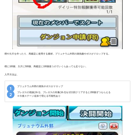
楔や欠片を作ったり、再鑑定に使用する素材。プリュナウム外郭の雑魚敵やボスがドロップする。
楔に100個、欠片に500個、再鑑定に100個使うのでいくらあっても足りない。
入手方法は、
プリュナウム外郭の雑魚やボスがドロップ
プレガスの視線(16-1)、プレガスの肖像(16-2)を1日1回クリアすると200個ずつもらえる
※今後ステージ追加で増える可能性あり