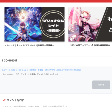
エルソード｜犬レイド(プリュレイド)攻略法～準備編～
【2/25の本国アップデート】快適改編事前案内
1
COMMENT
エルソード｜犬レイド(プリュレイド)攻略法～準備編～ | ELSWORD LOG(エルソログ)
2021年9月6日
[…] ⇛エルソード|アーティファクト装備オプション付与について […]
返信する
コメントを残す
メールアドレスが公開されることはありません。
*
が付いている欄は必須項目です