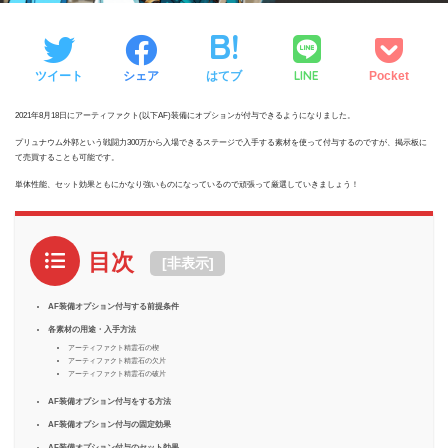
LINE
ツイート
シェア
はてブ
Pocket
2021年8月18日にアーティファクト(以下AF)装備にオプションが付与できるようになりました。
プリュナウム外郭という戦闘力300万から入場できるステージで入手する素材を使って付与するのですが、掲示板に
て売買することも可能です。
単体性能、セット効果ともにかなり強いものになっているので頑張って厳選していきましょう！
目次
[
非表示
]
AF装備オプション付与する前提条件
各素材の用途・入手方法
アーティファクト精霊石の楔
アーティファクト精霊石の欠片
アーティファクト精霊石の破片
AF装備オプション付与をする方法
AF装備オプション付与の固定効果
AF装備オプション付与のセット効果