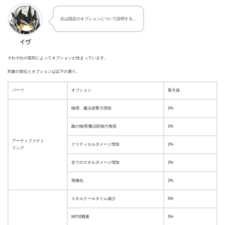
次は固定のオプションについて説明する…
イヴ
それぞれの箇所によってオプションが決まっています。
対象の部位とオプションは以下の通り。
パーツ
オプション
最大値
物理、魔法攻撃力増加
2%
敵の物理/魔法防御力無視
2%
アーティファクト
クリティカルダメージ増加
2%
リング
全てのスキルダメージ増加
2%
両極化
2%
スキルクールタイム減少
5%
MP消費量
5%