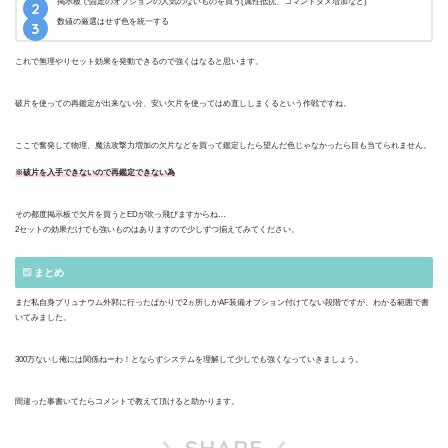
掲示板で固定のオプションの人気のないものを買う(属性抵抗、コマンドダメ増加など)
数値の厳選はせず色を統一する
これで無理やりセット効果を発動できるので強くはなると思います。
破片を使っての再鑑定が出来ない分、安い欠片を使ってはめ直ししまくるという作戦ですね。
ここで奮発して物理、魔法攻撃力増加の欠片などを買って鑑定したら望んだ色じゃなかったら目も当てられません。
※破片を入手できないので再鑑定できない為
その都度掲示板で欠片を買うとEDが吹っ飛びますからね…
2セットの効果だけでも強いものはありますので少しずつ揃えてみてください。
まとめ
まだ私自身プリュナウム外郭に行ったばかりで2ヵ所しかAF装備オプション付けてない段階ですが、わかる範囲で書
いてみました。
300万ないし俺には関係ねーわ！とならずシステムを理解して少しでも強くなっていきましょう。
間違った事書いてたらコメントで教えて頂けると助かります。
SHARE