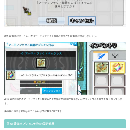
楔をAF装備に使ったら、次はアーティファクト精霊石の欠片をAF装備に付与しましょう。
AF装備に付与するアーティファクト精霊石の欠片は破片500個で製造またはプリュナウム外郭で直接ドロップしま
す。
掲示板に出品も可能なのでこちらもEDで解決OKですよ。
AF装備オプション付与の固定効果