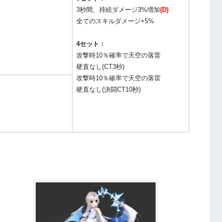
3秒間、持続ダメージ3%増加
(D)
全てのスキルダメージ+5%
4セット：
攻撃時10％確率で天空の落雷
硬直なし(CT3秒)
攻撃時10％確率で天空の落雷
硬直なし(決闘CT10秒)