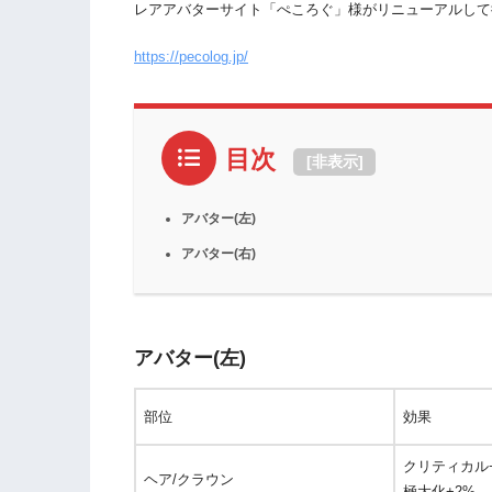
レアアバターサイト「ぺころぐ」様がリニューアルして
https://pecolog.jp/
目次
[
非表示
]
アバター(左)
アバター(右)
アバター(左)
部位
効果
クリティカル
ヘア/クラウン
極大化+2%