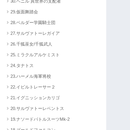
30.ヘニル 異世界の支配者
29.仮面舞踏会
28.ベルダー学園騎士団
27.サルヴァトーレガイア
26.千狐巫女/千狐武人
25.ミラクルアルケミスト
24.タナトス
23.ハーメル海軍将校
22.イビルトレーサー２
21.イグニッションカリゴ
20.サルヴァトーレベントス
19.ナソードバトルスーツMk-2
18.ゴールドファルコン