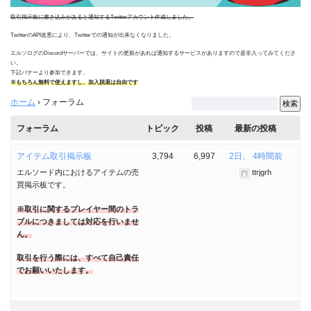
取引掲示板に書き込みがあると通知するTwitterアカウント作成しました。
TwitterのAPI改悪により、Twitterでの通知が出来なくなりました。
エルソログのDiscordサーバーでは、サイトの更新があれば通知するサービスがありますので是非入ってみてくださ
い。
下記バナーより参加できます。
※もちろん無料で使えますし、加入脱退は自由です
ホーム
›
フォーラム
フォーラム
トピック
投稿
最新の投稿
アイテム取引掲示板
3,794
6,997
2日、 4時間前
エルソード内におけるアイテムの売
ttrjgrh
買掲示板です。
※取引に関するプレイヤー間のトラ
ブルにつきましては対応を行いませ
ん。
取引を行う際には、すべて自己責任
でお願いいたします。