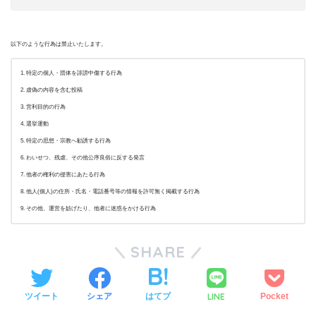
以下のような行為は禁止いたします。
特定の個人・団体を誹謗中傷する行為
虚偽の内容を含む投稿
営利目的の行為
選挙運動
特定の思想・宗教へ勧誘する行為
わいせつ、残虐、その他公序良俗に反する発言
他者の権利の侵害にあたる行為
他人(個人)の住所・氏名・電話番号等の情報を許可無く掲載する行為
その他、運営を妨げたり、他者に迷惑をかける行為
SHARE
LINE
ツイート
シェア
はてブ
Pocket